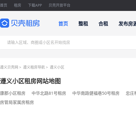
首页
租房
下载APP
贝壳开放平台
首页
整租
合租
发布房
遵义贝壳网
>
遵义租房导航
>
遵义小区
遵义小区租房网站地图
康郡小区租房
中华北路81号租房
中华南路健福巷50号租房
忠庄
房管局家属房租房