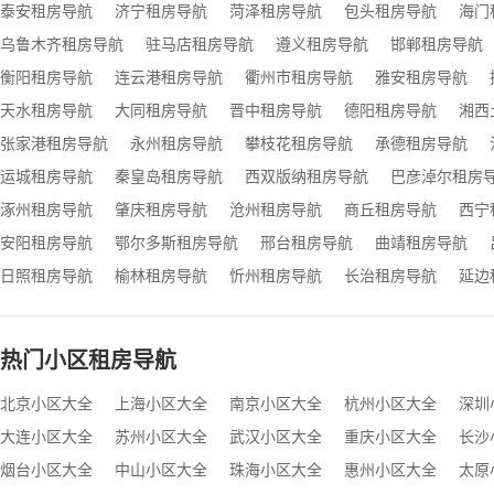
泰安租房导航
济宁租房导航
菏泽租房导航
包头租房导航
海门
乌鲁木齐租房导航
驻马店租房导航
遵义租房导航
邯郸租房导航
衡阳租房导航
连云港租房导航
衢州市租房导航
雅安租房导航
天水租房导航
大同租房导航
晋中租房导航
德阳租房导航
湘西
张家港租房导航
永州租房导航
攀枝花租房导航
承德租房导航
运城租房导航
秦皇岛租房导航
西双版纳租房导航
巴彦淖尔租房
涿州租房导航
肇庆租房导航
沧州租房导航
商丘租房导航
西宁
安阳租房导航
鄂尔多斯租房导航
邢台租房导航
曲靖租房导航
日照租房导航
榆林租房导航
忻州租房导航
长治租房导航
延边
热门小区租房导航
北京小区大全
上海小区大全
南京小区大全
杭州小区大全
深圳
大连小区大全
苏州小区大全
武汉小区大全
重庆小区大全
长沙
烟台小区大全
中山小区大全
珠海小区大全
惠州小区大全
太原